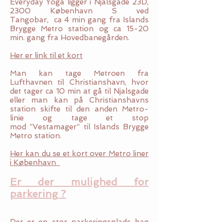
Everyday Yoga ligger i Njalsgade 23D,
2300 København S ved
Tangobar, ca 4 min gang fra Islands
Brygge Metro station og ca 15-20
min. gang fra Hovedbanegården.
Her er link til et kort
Man kan tage Metroen fra
Lufthavnen til Christianshavn, hvor
det tager ca 10 min at gå til Njalsgade
eller man kan på Christianshavns
station skifte til den anden Metro-
linie og tage et stop
mod ”Vestamager” til Islands Brygge
Metro station.
Her kan du se et kort over Metro liner
i København
Er
der mulighed for
parkering ?