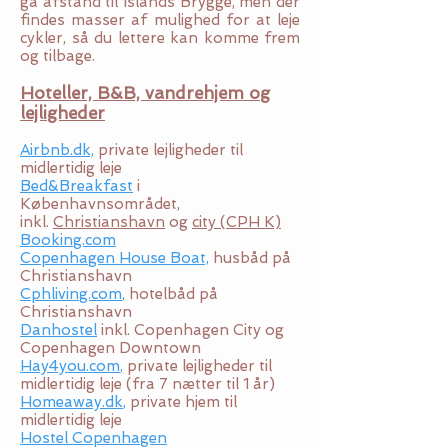
gå afstand til Islands Brygge, men der
findes masser af mulighed for at leje
cykler, så du lettere kan komme frem
og tilbage.
Hoteller, B&B, vandrehjem og
lejligheder
Airbnb.dk,
private lejligheder til
midlertidig leje
Bed&Breakfast
i
Københavnsområdet,
inkl.
Christianshavn
og
city (CPH K)
Booking.com
Copenhagen House Boat,
husbåd på
Christianshavn
Cphliving.com
,
hotelbåd på
Christianshavn
Danhostel
inkl. Copenhagen City og
Copenhagen Downtown
Hay4you.com
,
private lejligheder til
midlertidig leje (fra 7 nætter til 1 år)
Homeaway.dk
,
private hjem til
midlertidig leje
Hostel Copenhagen